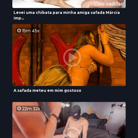
Levei uma chibata para minha amiga safada Márcia
imp...
15m 45s
A safada meteu em mim gostoso
22m 32s