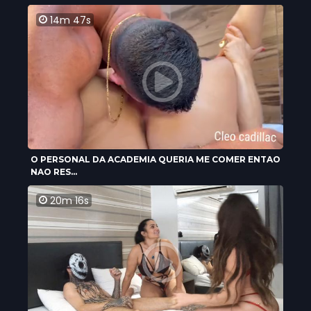
14m 47s
O PERSONAL DA ACADEMIA QUERIA ME COMER ENTAO
NAO RES...
20m 16s